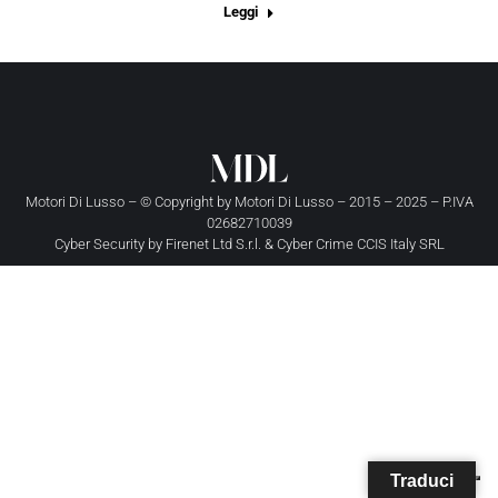
Leggi
Motori Di Lusso – © Copyright by
Motori Di Lusso
– 2015 – 2025 – P.IVA
02682710039
Cyber Security by
Firenet Ltd S.r.l.
&
Cyber Crime CCIS Italy SRL
Traduci