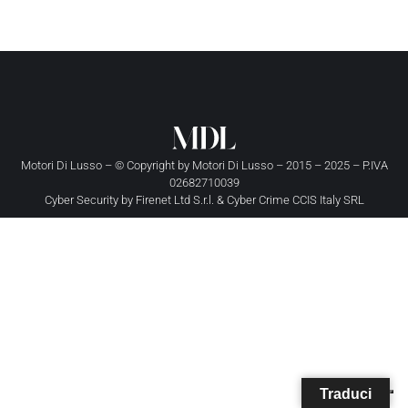
Motori Di Lusso – © Copyright by
Motori Di Lusso
– 2015 – 2025 – P.IVA
02682710039
Cyber Security by
Firenet Ltd S.r.l.
&
Cyber Crime CCIS Italy SRL
Traduci