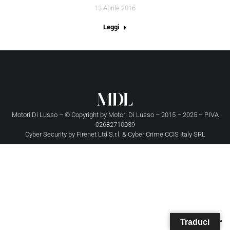
13 Aprile 2016
Leggi
Motori Di Lusso – © Copyright by
Motori Di Lusso
– 2015 – 2025 – P.IVA
02682710039
Cyber Security by
Firenet Ltd S.r.l.
&
Cyber Crime CCIS Italy SRL
Traduci