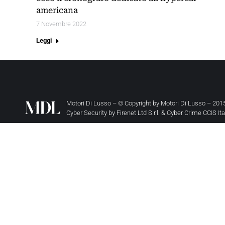
americana
7 Novembre 2022
Leggi
Motori Di Lusso – © Copyright by
Motori Di Lusso
– 2015
Cyber Security by
Firenet Ltd S.r.l.
&
Cyber Crime CCIS It