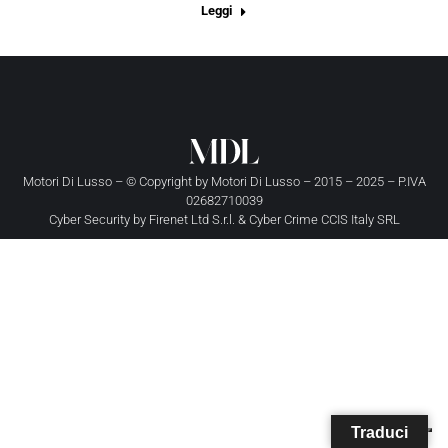
Leggi
Motori Di Lusso – © Copyright by
Motori Di Lusso
– 2015 – 2025 – P.IVA
02682710039
Cyber Security by
Firenet Ltd S.r.l.
&
Cyber Crime CCIS Italy SRL
Traduci