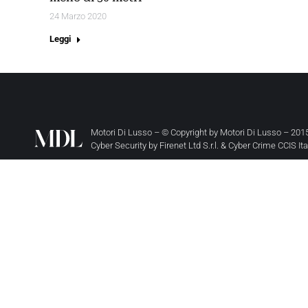
24 Marzo 2020
Leggi
Motori Di Lusso – © Copyright by
Motori Di Lusso
– 2015
Cyber Security by
Firenet Ltd S.r.l.
&
Cyber Crime CCIS It