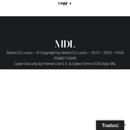
Leggi
Motori Di Lusso – © Copyright by
Motori Di Lusso
– 2015 – 2025 – P.IVA
02682710039
Cyber Security by
Firenet Ltd S.r.l.
&
Cyber Crime CCIS Italy SRL
Traduci