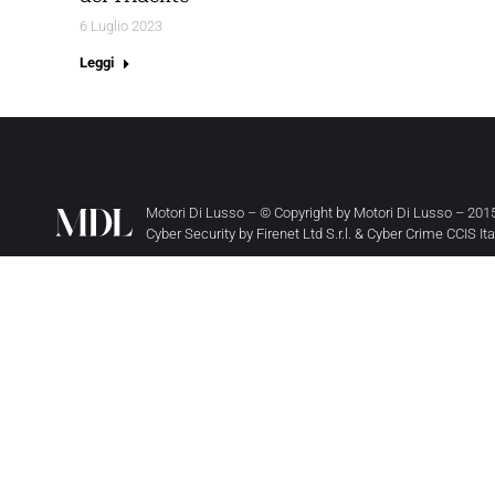
6 Luglio 2023
Leggi
Motori Di Lusso – © Copyright by
Motori Di Lusso
– 2015
Cyber Security by
Firenet Ltd S.r.l.
&
Cyber Crime CCIS It