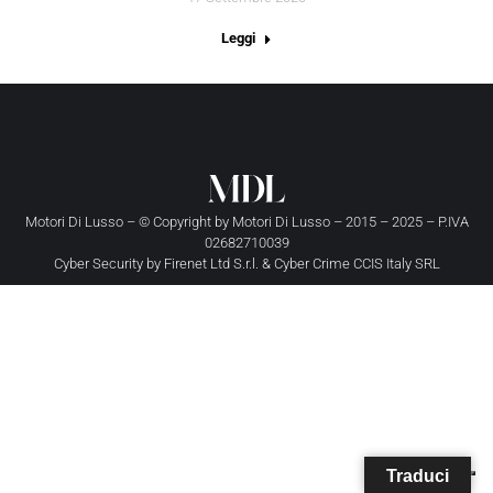
Leggi
Motori Di Lusso – © Copyright by
Motori Di Lusso
– 2015 – 2025 – P.IVA
02682710039
Cyber Security by
Firenet Ltd S.r.l.
&
Cyber Crime CCIS Italy SRL
Traduci