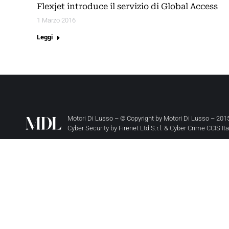
Flexjet introduce il servizio di Global Access
1 Marzo 2016
Leggi
Motori Di Lusso – © Copyright by
Motori Di Lusso
– 2015
Cyber Security by
Firenet Ltd S.r.l.
&
Cyber Crime CCIS It