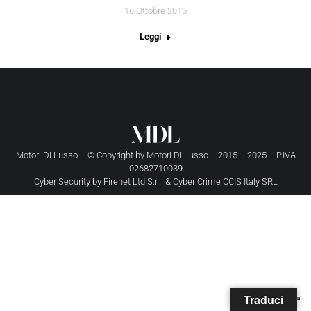
16 Ottobre 2015
Leggi
Motori Di Lusso – © Copyright by
Motori Di Lusso
– 2015 – 2025 – P.IVA
02682710039
Cyber Security by
Firenet Ltd S.r.l.
&
Cyber Crime CCIS Italy SRL
Traduci