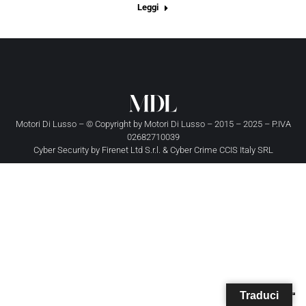
Leggi
Motori Di Lusso – © Copyright by
Motori Di Lusso
– 2015 – 2025 – P.IVA
02682710039
Cyber Security by
Firenet Ltd S.r.l.
&
Cyber Crime CCIS Italy SRL
Traduci