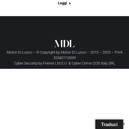
Leggi
Motori Di Lusso – © Copyright by
Motori Di Lusso
– 2015 – 2025 – P.IVA
02682710039
Cyber Security by
Firenet Ltd S.r.l.
&
Cyber Crime CCIS Italy SRL
Traduci