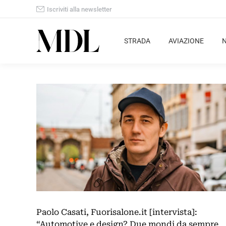
Iscriviti alla newsletter
STRADA
AVIAZIONE
Paolo Casati, Fuorisalone.it [intervista]:
“Automotive e design? Due mondi da sempre