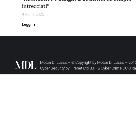
intrecciati”
9 Aprile 2025
Leggi
Motori Di Lusso – © Copyright by
Motori Di Lusso
– 2015
Cyber Security by
Firenet Ltd S.r.l.
&
Cyber Crime CCIS It