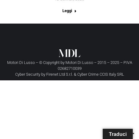
Leggi
Motori Di Lusso – © Copyright by
Motori Di Lusso
– 2015 – 2025 – P.IVA
02682710039
Cyber Security by
Firenet Ltd S.r.l.
&
Cyber Crime CCIS Italy SRL
Traduci