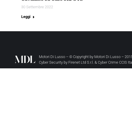
30 Settembre 2022
Leggi
Motori Di Lusso – © Copyright by
Motori Di Lusso
– 2015
Cyber Security by
Firenet Ltd S.r.l.
&
Cyber Crime CCIS It