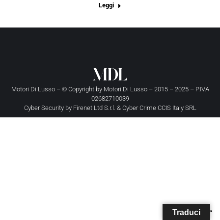
Leggi
Motori Di Lusso – © Copyright by
Motori Di Lusso
– 2015 – 2025 – P.IVA
02682710039
Cyber Security by
Firenet Ltd S.r.l.
&
Cyber Crime CCIS Italy SRL
Traduci