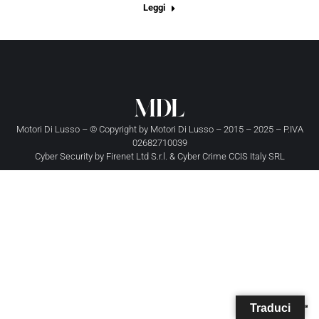
Leggi
Motori Di Lusso – © Copyright by
Motori Di Lusso
– 2015 – 2025 – P.IVA
02682710039
Cyber Security by
Firenet Ltd S.r.l.
&
Cyber Crime CCIS Italy SRL
Traduci