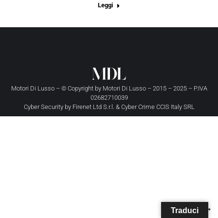
Leggi
Motori Di Lusso – © Copyright by
Motori Di Lusso
– 2015 – 2025 – P.IVA
02682710039
Cyber Security by
Firenet Ltd S.r.l.
&
Cyber Crime CCIS Italy SRL
Traduci