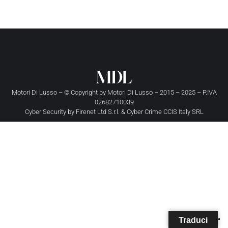
Motori Di Lusso – © Copyright by
Motori Di Lusso
– 2015 – 2025 – P.IVA
02682710039
Cyber Security by
Firenet Ltd S.r.l.
&
Cyber Crime CCIS Italy SRL
Traduci