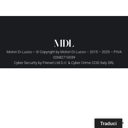
Motori Di Lusso – © Copyright by
Motori Di Lusso
– 2015 – 2025 – P.IVA
02682710039
Cyber Security by
Firenet Ltd S.r.l.
&
Cyber Crime CCIS Italy SRL
Traduci