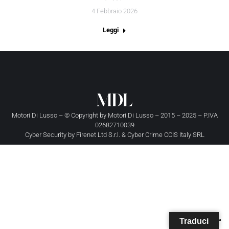
4 Febbraio 2026
Leggi
Motori Di Lusso – © Copyright by
Motori Di Lusso
– 2015 – 2025 – P.IVA
02682710039
Cyber Security by
Firenet Ltd S.r.l.
&
Cyber Crime CCIS Italy SRL
Traduci