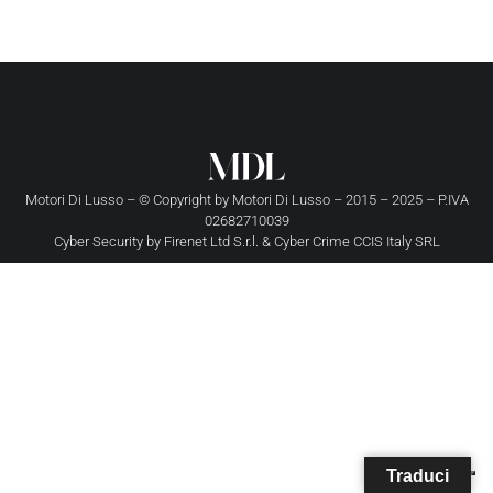
Motori Di Lusso – © Copyright by
Motori Di Lusso
– 2015 – 2025 – P.IVA
02682710039
Cyber Security by
Firenet Ltd S.r.l.
&
Cyber Crime CCIS Italy SRL
Traduci