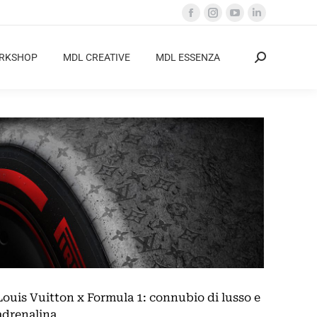
Facebook
Instagram
YouTube
Linkedin
page
page
page
page
opens
opens
opens
opens
ORKSHOP
MDL CREATIVE
MDL ESSENZA
Cerca:
in
in
in
in
new
new
new
new
window
window
window
window
Louis Vuitton x Formula 1: connubio di lusso e
adrenalina