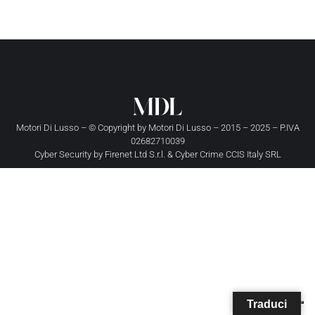
Motori Di Lusso – © Copyright by
Motori Di Lusso
– 2015 – 2025 – P.IVA
02682710039
Cyber Security by
Firenet Ltd S.r.l.
&
Cyber Crime CCIS Italy SRL
Traduci