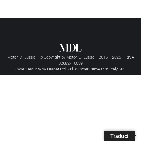
Motori Di Lusso – © Copyright by
Motori Di Lusso
– 2015 – 2025 – P.IVA
02682710039
Cyber Security by
Firenet Ltd S.r.l.
&
Cyber Crime CCIS Italy SRL
Traduci