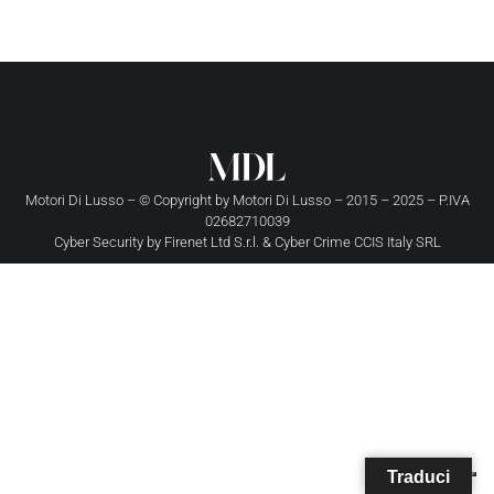
Motori Di Lusso – © Copyright by
Motori Di Lusso
– 2015 – 2025 – P.IVA
02682710039
Cyber Security by
Firenet Ltd S.r.l.
&
Cyber Crime CCIS Italy SRL
Traduci