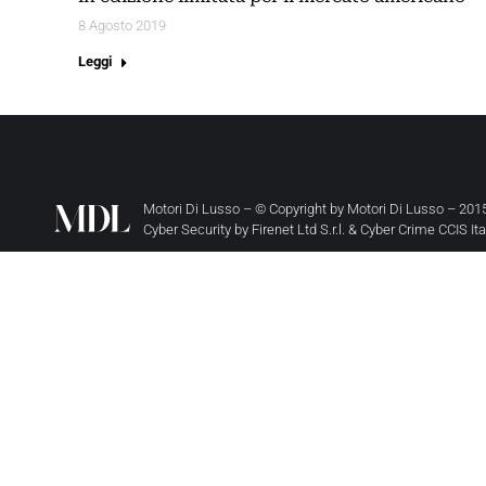
8 Agosto 2019
Leggi
Motori Di Lusso – © Copyright by
Motori Di Lusso
– 2015
Cyber Security by
Firenet Ltd S.r.l.
&
Cyber Crime CCIS It