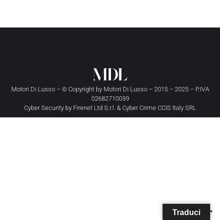
Motori Di Lusso – © Copyright by
Motori Di Lusso
– 2015 – 2025 – P.IVA
02682710039
Cyber Security by
Firenet Ltd S.r.l.
&
Cyber Crime CCIS Italy SRL
Traduci