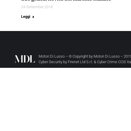
24 Settembre 2018
Leggi
Motori Di Lusso – © Copyright by
Motori Di Lusso
– 2015
Cyber Security by
Firenet Ltd S.r.l.
&
Cyber Crime CCIS It