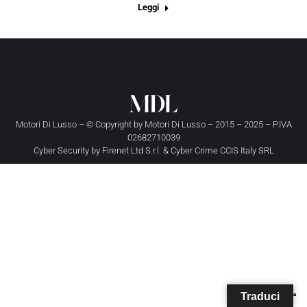
Leggi
Motori Di Lusso – © Copyright by
Motori Di Lusso
– 2015 – 2025 – P.IVA
02682710039
Cyber Security by
Firenet Ltd S.r.l.
&
Cyber Crime CCIS Italy SRL
Traduci