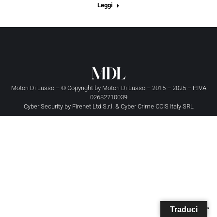
Leggi
Motori Di Lusso – © Copyright by
Motori Di Lusso
– 2015 – 2025 – P.IVA
02682710039
Cyber Security by
Firenet Ltd S.r.l.
&
Cyber Crime CCIS Italy SRL
Traduci