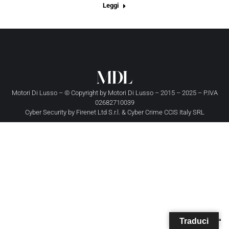
Leggi
Motori Di Lusso – © Copyright by
Motori Di Lusso
– 2015 – 2025 – P.IVA
02682710039
Cyber Security by
Firenet Ltd S.r.l.
&
Cyber Crime CCIS Italy SRL
Traduci