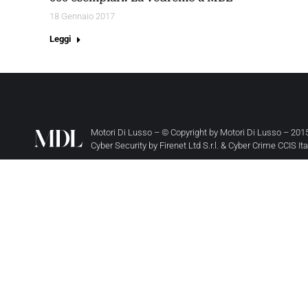
18 Gennaio 2017
Leggi
Motori Di Lusso – © Copyright by
Motori Di Lusso
– 2015
Cyber Security by
Firenet Ltd S.r.l.
&
Cyber Crime CCIS It