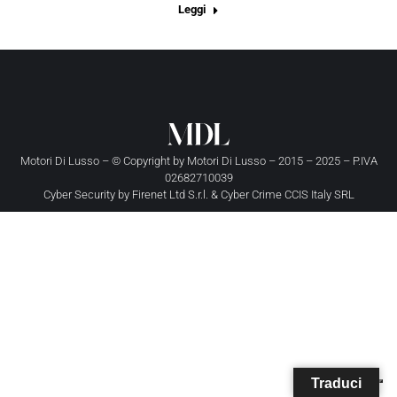
Leggi
Motori Di Lusso – © Copyright by
Motori Di Lusso
– 2015 – 2025 – P.IVA
02682710039
Cyber Security by
Firenet Ltd S.r.l.
&
Cyber Crime CCIS Italy SRL
Traduci