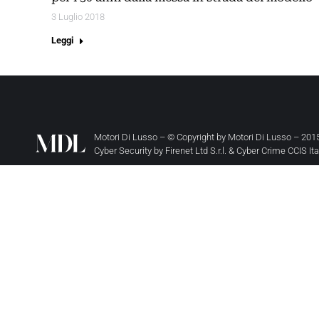
3 Luglio 2018
Leggi
Motori Di Lusso – © Copyright by
Motori Di Lusso
– 2015
Cyber Security by
Firenet Ltd S.r.l.
&
Cyber Crime CCIS It