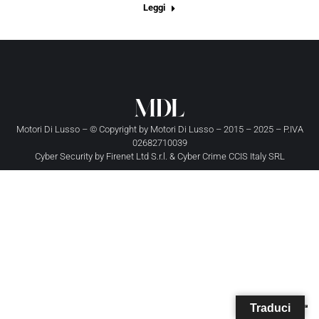
Leggi
Motori Di Lusso – © Copyright by
Motori Di Lusso
– 2015 – 2025 – P.IVA
02682710039
Cyber Security by
Firenet Ltd S.r.l.
&
Cyber Crime CCIS Italy SRL
Traduci