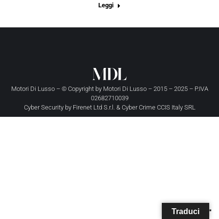
Leggi
Motori Di Lusso – © Copyright by
Motori Di Lusso
– 2015 – 2025 – P.IVA
02682710039
Cyber Security by
Firenet Ltd S.r.l.
&
Cyber Crime CCIS Italy SRL
Traduci