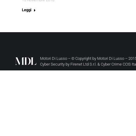
Leggi
Motori Di Lusso – © Copyright by
Motori Di Lusso
– 2015
Cyber Security by
Firenet Ltd S.r.l.
&
Cyber Crime CCIS It