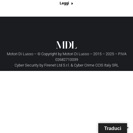
Leggi
Motori Di Lusso – © Copyright by
Motori Di Lusso
– 2015 – 2025 – P.IVA
02682710039
Cyber Security by
Firenet Ltd S.r.l.
&
Cyber Crime CCIS Italy SRL
Traduci