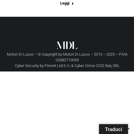
Leggi
Motori Di Lusso – © Copyright by
Motori Di Lusso
– 2015 – 2025 – P.IVA
02682710039
Cyber Security by
Firenet Ltd S.r.l.
&
Cyber Crime CCIS Italy SRL
Traduci