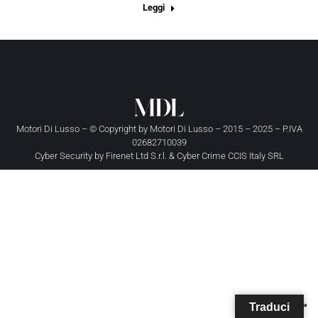
Leggi
Motori Di Lusso – © Copyright by
Motori Di Lusso
– 2015 – 2025 – P.IVA
02682710039
Cyber Security by
Firenet Ltd S.r.l.
&
Cyber Crime CCIS Italy SRL
Traduci