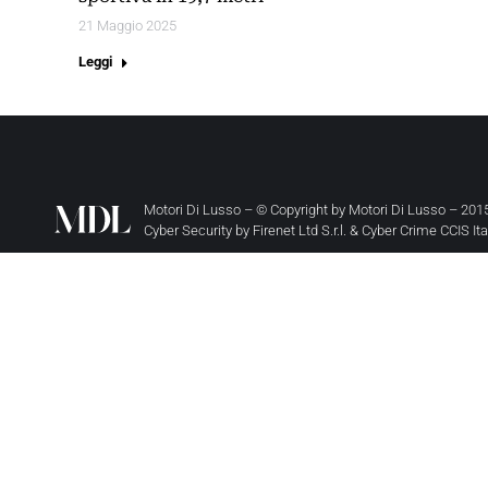
21 Maggio 2025
Leggi
Motori Di Lusso – © Copyright by
Motori Di Lusso
– 2015
Cyber Security by
Firenet Ltd S.r.l.
&
Cyber Crime CCIS It