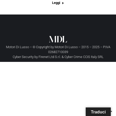
Leggi
Motori Di Lusso – © Copyright by
Motori Di Lusso
– 2015 – 2025 – P.IVA
02682710039
Cyber Security by
Firenet Ltd S.r.l.
&
Cyber Crime CCIS Italy SRL
Traduci