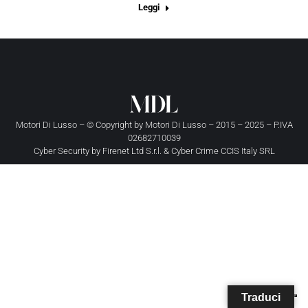
Leggi
Motori Di Lusso – © Copyright by
Motori Di Lusso
– 2015 – 2025 – P.IVA
02682710039
Cyber Security by
Firenet Ltd S.r.l.
&
Cyber Crime CCIS Italy SRL
Traduci