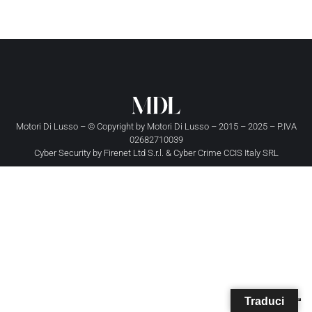
Motori Di Lusso – © Copyright by
Motori Di Lusso
– 2015 – 2025 – P.IVA
02682710039
Cyber Security by
Firenet Ltd S.r.l.
&
Cyber Crime CCIS Italy SRL
Traduci