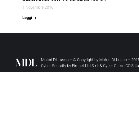
1 Novembre 2016
Leggi
Motori Di Lusso – © Copyright by
Motori Di Lusso
– 2015
Cyber Security by
Firenet Ltd S.r.l.
&
Cyber Crime CCIS It