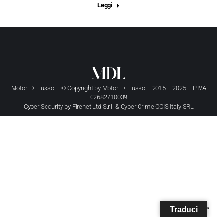
Leggi
Motori Di Lusso – © Copyright by
Motori Di Lusso
– 2015 – 2025 – P.IVA
02682710039
Cyber Security by
Firenet Ltd S.r.l.
&
Cyber Crime CCIS Italy SRL
Traduci