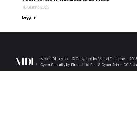
16 Giugno 2025
Leggi
Motori Di Lusso – © Copyright by
Motori Di Lusso
– 2015
Cyber Security by
Firenet Ltd S.r.l.
&
Cyber Crime CCIS It