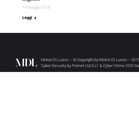
14 Maggio 2018
Leggi
Motori Di Lusso – © Copyright by
Motori Di Lusso
– 2015
Cyber Security by
Firenet Ltd S.r.l.
&
Cyber Crime CCIS It